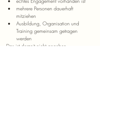
echtes Engagement vorhanden ist
mehrere Personen dauerhaft 
mitziehen
Ausbildung, Organisation und 
Training gemeinsam getragen 
werden
Das ist derzeit nicht gegeben.
Fazit
Der Verzicht auf Schutzhundesport im HSZ 
ist 
keine ideologische Entscheidung
, 
sondern das Ergebnis einer 
realistischen, 
fachlichen und verantwortungsvollen 
Abwägung
.
Sollten sich die Rahmenbedingungen 
eines Tages ändern – insbesondere in 
Bezug auf qualifizierte Helfer, 
Zeitressourcen und ernsthaftes Interesse 
mehrerer Mitglieder – kann dieses Thema 