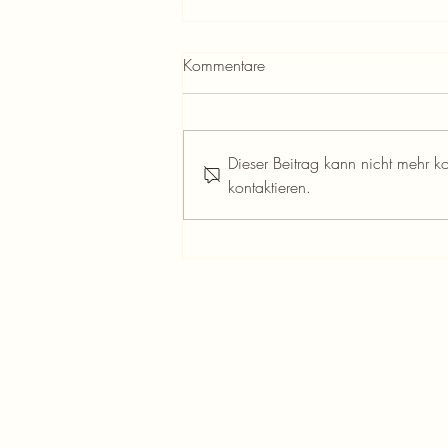
Kommentare
Dieser Beitrag kann nicht mehr k
kontaktieren.
Besinnliche Feiertage und
Vorfreude auf das neue Jahr