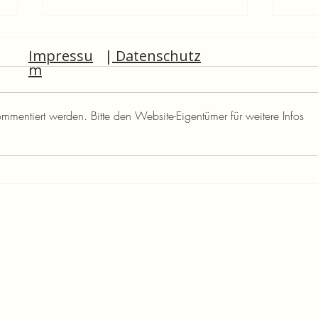
Impressu
|
Datenschutz
m
ommentiert werden. Bitte den Website-Eigentümer für weitere Infos
Rückblick auf unsere
Work
Weihnachtsfeier 2024
zum E
Beloh
mode