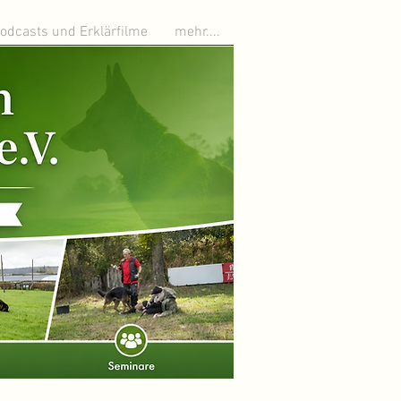
odcasts und Erklärfilme
mehr....