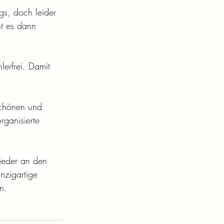
gs, doch leider 
ht es dann 
erfrei. Damit 
schönen und 
ganisierte 
ieder an den 
nzigartige 
n.