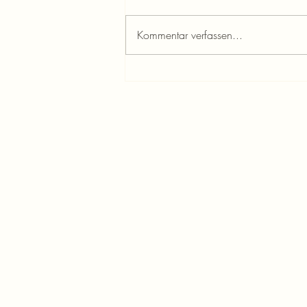
Kommentar verfassen...
Besinnliche Feiertage und
Vorfreude auf das neue Jahr