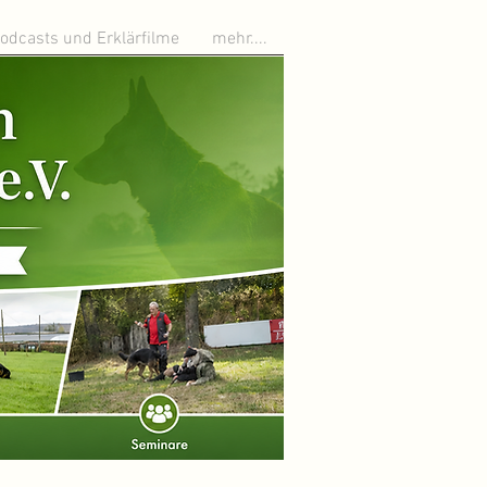
odcasts und Erklärfilme
mehr....